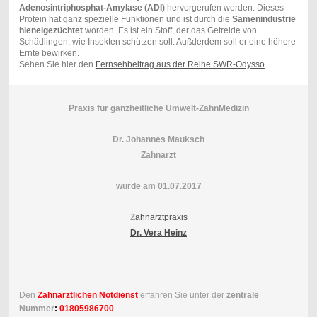
Adenosintriphosphat-Amylase (ADI)
hervorgerufen werden. Dieses
Protein hat ganz spezielle Funktionen und ist durch die
Samenindustrie
hieneigezüchtet
worden. Es ist ein Stoff, der das Getreide von
Schädlingen, wie Insekten schützen soll. Außderdem soll er eine höhere
Ernte bewirken.
Sehen Sie hier den
Fernsehbeitrag aus der Reihe SWR-Odysso
Praxis für ganzheitliche Umwelt-ZahnMedizin
Dr. Johannes Mauksch
Zahnarzt
wurde am 01.07.2017
Z
ahnarztpraxis
Dr. Vera Heinz
Den
Zahnärztlichen Notdienst
erfahren Sie unter der
zentrale
Nummer
:
01805986700