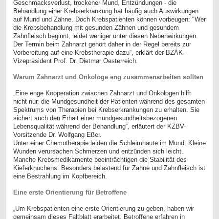
Geschmacksverlust, trockener Mund, Entzündungen - die
Behandlung einer Krebserkrankung hat häufig auch Auswirkungen
auf Mund und Zähne. Doch Krebspatienten können vorbeugen: "Wer
die Krebsbehandlung mit gesunden Zähnen und gesundem
Zahnfleisch beginnt, leidet weniger unter diesen Nebenwirkungen.
Der Termin beim Zahnarzt gehört daher in der Regel bereits zur
Vorbereitung auf eine Krebstherapie dazu“, erklärt der BZÄK-
Vizepräsident Prof. Dr. Dietmar Oesterreich.
Warum Zahnarzt und Onkologe eng zusammenarbeiten sollten
„Eine enge Kooperation zwischen Zahnarzt und Onkologen hilft
nicht nur, die Mundgesundheit der Patienten während des gesamten
Spektrums von Therapien bei Krebserkrankungen zu erhalten. Sie
sichert auch den Erhalt einer mundgesundheitsbezogenen
Lebensqualität während der Behandlung“, erläutert der KZBV-
Vorsitzende Dr. Wolfgang Eßer.
Unter einer Chemotherapie leiden die Schleimhäute im Mund: Kleine
Wunden verursachen Schmerzen und entzünden sich leicht.
Manche Krebsmedikamente beeinträchtigen die Stabilität des
Kieferknochens. Besonders belastend für Zähne und Zahnfleisch ist
eine Bestrahlung im Kopfbereich.
Eine erste Orientierung für Betroffene
„Um Krebspatienten eine erste Orientierung zu geben, haben wir
gemeinsam dieses Faltblatt erarbeitet. Betroffene erfahren in