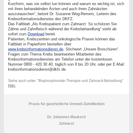
Kurzform, was sie selbst tun können und warum es wichtig ist, sich
mit ihren behandelnden Ärzten und auch ihren Zahnärzten
auszutauschen“, betont Dr. Susanne Weg-Remers, Leiterin des
Krebsinformationsdienstes des DKFZ.
Das Faltblatt „Als Krebspatient zum Zahnarzt. So schützen Sie
Zähne und Zahnfleisch während der Krebsbehandlung“ steht ab
sofort zum
Download
bereit.
Patienten, Krebszentren und onkologische Praxen können das
Faltblatt in Papierform bestellen über
www.krebsinformationsdienst.de
, Stichwort „Unsere Broschüren“.
Fragen zum Thema Krebs beantworten Mitarbeiter des
Krebsinformationsdienstes am Telefon unter der kostenlosen
Nummer 0800 - 420 30 40, täglich von 8 bis 20 Uhr, oder per E-Mail:
krebsinformationsdienst@dkfz.de.
Siehe auch unter: "Bisphosphonate-Therapie und Zahnarzt-Behadlung"
Hier:
Praxis für ganzheitliche Umwelt-ZahnMedizin
Dr. Johannes Mauksch
Zahnarzt