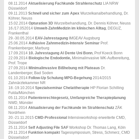
08.11.2014
Aktuelisierung Fachkunde Strahlenschutz
LIA NRW
Düsseldorf
09.11.2013
Schnell und sicher zum Apex
Wurzelkanalbehandlung, Dr.
Köhrer, Neuss
15.02.2014
Opturation 3D
Wurzelbehandlung, Dr. Dennis Köhrer, Neuss
16./17.052014
Umwelt-ZahnMedizin im klinischen Alltag
, DEGUZ,
Frankenthal
29.-30.05.2014
EAV-Jahrestagung
IMGEAV Augsburg
25.06.2014
Adhäsive Zahnmedizin-Intensiv Seminar
Prof.
Frankenberger, Marburg
17.09.2014
10. Jahrestagung Al Dente Uni Bonn
, Prof Koeck Bonn
22.09.2014
Biologische Endodontie,
Minimalinvasive WK-Aufbereitung,
Prof. Trope
27.09.2014
Minimalinvasive Bißhebung mit Plateaus
Dr.
Landenberger, Bad Soden
01.10.2014
Follow-Up Schulung MPG-Begehung
2014/2015
Zahnärztekammer NR
18.-19.10.2014
Spezialseminar Chelattherapie
HP Florian Schilling
Fulda/München
05.11.2014
Patientenrechtegesetz, Umfangreiche Therapieplanung
NWD, Münster
08.11.2014
Aktualisierung der Fachkunde im Strahlenschutz
ZÄK
Nordrhein
20.-21.11.2015
CMD-Professional
Intensivworkshop erweiterte CMD,
Düsseldorf
25.11.2014
Self Adjusting File SAF
Workshop Dr. Thomas Lang, Köln
29.11.2014
Funktion kompakt
Tagessymposium, Stress, Schmerz, CMD
Düsselsdorf