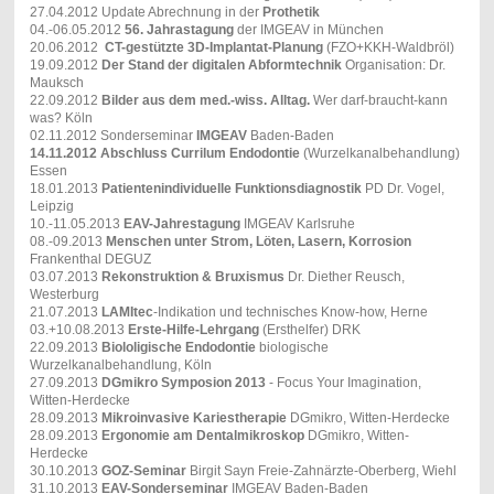
27.04.2012 Update Abrechnung in der
Prothetik
04.-06.05.2012
56. Jahrastagung
der IMGEAV in München
20.06.2012
CT-gestützte 3D-Implantat-Planung
(FZO+KKH-Waldbröl)
19.09.2012
Der Stand der digitalen Abformtechnik
Organisation: Dr.
Mauksch
22.09.2012
Bilder aus dem med.-wiss. Alltag.
Wer darf-braucht-kann
was? Köln
02.11.2012 Sonderseminar
IMGEAV
Baden-Baden
14.11.2012
Abschluss Currilum Endodontie
(Wurzelkanalbehandlung)
Essen
18.01.2013
Patientenindividuelle Funktionsdiagnostik
PD Dr. Vogel,
Leipzig
10.-11.05.2013
EAV-Jahrestagung
IMGEAV Karlsruhe
08.-09.2013
Menschen unter Strom, Löten, Lasern, Korrosion
Frankenthal DEGUZ
03.07.2013
Rekonstruktion & Bruxismus
Dr. Diether Reusch,
Westerburg
21.07.2013
LAMItec
-Indikation und technisches Know-how, Herne
03.+10.08.2013
Erste-Hilfe-Lehrgang
(Ersthelfer) DRK
22.09.2013
Biololigische Endodontie
biologische
Wurzelkanalbehandlung, Köln
27.09.2013
DGmikro Symposion 2013
- Focus Your Imagination,
Witten-Herdecke
28.09.2013
Mikroinvasive Kariestherapie
DGmikro, Witten-Herdecke
28.09.2013
Ergonomie am Dentalmikroskop
DGmikro, Witten-
Herdecke
30.10.2013
GOZ-Seminar
Birgit Sayn Freie-Zahnärzte-Oberberg, Wiehl
31.10.2013
EAV-Sonderseminar
IMGEAV Baden-Baden