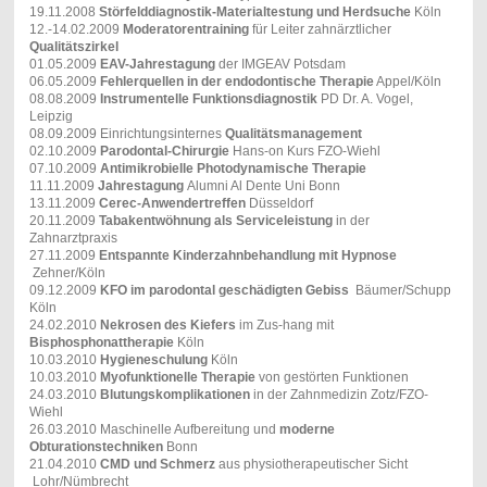
19.11.2008
Störfelddiagnostik-Materialtestung und Herdsuche
Köln
12.-14.02.2009
Moderatorentraining
für Leiter zahnärztlicher
Qualitätszirkel
01.05.2009
EAV-Jahrestagung
der IMGEAV Potsdam
06.05.2009
Fehlerquellen in der endodontische Therapie
Appel/Köln
08.08.2009
Instrumentelle Funktionsdiagnostik
PD Dr. A. Vogel,
Leipzig
08.09.2009 Einrichtungsinternes
Qualitätsmanagement
02.10.2009
Parodontal-Chirurgie
Hans-on Kurs FZO-Wiehl
07.10.2009
Antimikrobielle Photodynamische Therapie
11.11.2009
Jahrestagung
Alumni Al Dente Uni Bonn
13.11.2009
Cerec-Anwendertreffen
Düsseldorf
20.11.2009
Tabakentwöhnung als Serviceleistung
in der
Zahnarztpraxis
27.11.2009
Entspannte Kinderzahnbehandlung mit Hypnose
Zehner/Köln
09.12.2009
KFO im parodontal geschädigten Gebiss
Bäumer/Schupp
Köln
24.02.2010
Nekrosen des Kiefers
im Zus-hang mit
Bisphosphonattherapie
Köln
10.03.2010
Hygieneschulung
Köln
10.03.2010
Myofunktionelle Therapie
von gestörten Funktionen
24.03.2010
Blutungskomplikationen
in der Zahnmedizin Zotz/FZO-
Wiehl
26.03.2010 Maschinelle Aufbereitung und
moderne
Obturationstechniken
Bonn
21.04.2010
CMD und Schmerz
aus physiotherapeutischer Sicht
Lohr/Nümbrecht