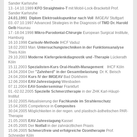
Sander Karlsruhe
13.-14.10.1989
KFO Straightwire-T
mit Mobil-Lock-BracketsII Prof.
Sander Karlsruhe
24.01.1991
Diplom Elektroakkupunktur nach Voll
IMGEAV Stuttgart
03.-07.10.1997 Advanced Strategies in the Diagnosis of
TMD Dr. Harold
Gelb
Haunau
17.-18.04.1998
Mikro-Parodontal-Chirurgie
European Surgical Institute,
Hamburg
16.10.1998
Carisolv-Methode
IHCF Vaduz
18.02.2003 Man.
Untersuchungstechniken in der Funktionsanalyse
Theis Köln
29.10.2003
Moderne Kiefergelenkdiagnostik und -Therapie
Lückerath
Köln
15.11.2003
Spezialisten-Kurs Oral-Health-Management
IHCF Köln
14.04.2004 Der
"Zahnherd" in der Gesamtbelastung
Dr. K. Beisch
24.04.2004
Kurs IV der IMGEAV
Bad Dürkheim
12.06.2004
EAV-Jahrestagung
Wiesbaden
07.11.2004
EAV-Sonderseminar
Frankfurt
01.-02.02.2005
Spezielle Schmerztherapie
in der ZHK Karl-Häupl-
Institut
16.02.2005 Aktualisierung der
Fachkunde im Strahlenschutz
15.04.2005 Competence in
Composites
30.04.2005 Möglichkeiten in der regen. und plastisch-ästhetischen PAR-
Therapie
21.05.2005
EAV-Jahrestagung
Kassel
24.05.2005 Der
Notfall
in der zahnärztlichen Praxis
15.06.2005
Schmerzfreie und erfolgreiche Ozontherapie
Prof.
Schneider Köln