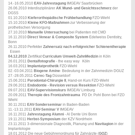
14.-16.05.2010
EAV-Jahrestagung
IMGEAV Saarbrücken
26.06.2010 Interdisziplinärer
AK Mund- und Gesichtsschmerz
der
DGSS
01.10.2010
Kieferorthopädische Frühbehandlung
FZO-Wiehl
15.10.2010
Kleine KFO-Maßnahmen
zur Verbesserung der
prothetischen Versorgung
27.10.2010
Manuelle Untersuchung
bei Patienten mit CMD
16.11.2010
Direct Venear & Composite System
Edelweiss Dentistry,
Bonn
26.11.2010 Perfekter
Zahnersatz nach erfolgreicher Schienentherapie
Essen
04.12.2010
Zertifikat
Curriculum Umwelt-ZahnMedizin
in Köln
26.01.2011
Dentalfotografie
- the easy way Köln
16.03.2011
Implantatprothetik
FZO-Wiehl
02.-03.04.2011
Biogene Amine
- Bedeutung in der Zahnmedizin DGUZ
27.-28.05.2011
Cerec-Tag
Düsseldorf
15.06.2011
Parodontal-Chirurgie II
, Hand-on Kurs FZO-Wiehl
29.06.2011
Endodontie - Revision versus Resektion
FZO-Wiehl
09.07.2011
EAV-Supervisionskurs
IMGEAV Limburg
20.09.2011
Therepie des Frontzahntrauma
PD Dr. Pohl Bonn bei FZO
Wiehl
30.11.2011
EAV-Sonderseminar
in Baden-Baden
11.-13.11.2011
EAV-Seminar V
IMGEAV
16.11.2011
Jahrestagung Alumni
- Al Dente Uni Bonn
19.11.2011
Herbst-Symposium
der KZV Nordrhein
23.11.2011 3-dimensionale Diagnostik, Planung und
Navitagion
in der
Implantologie
18.01.2012 Die neue Gebührenordnung für Zahnärzte (
GOZ
)