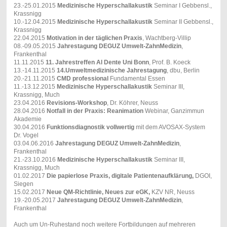
23.-25.01.2015
Medizinische Hyperschallakustik
Seminar I Gebbensl.,
Krassnigg
10.-12.04.2015
Medizinische Hyperschallakustik
Seminar II Gebbensl.,
Krassnigg
22.04.2015
Motivation in der täglichen Praxis
, Wachtberg-Villip
08.-09.05.2015
Jahrestagung DEGUZ Umwelt-ZahnMedizin
,
Frankenthal
11.11.2015
11. Jahrestreffen Al Dente Uni Bonn
, Prof. B. Koeck
13.-14.11.2015
14.Umweltmedizinische Jahrestagung
, dbu, Berlin
20.-21.11.2015
CMD professional
Fundamental Essen
11.-13.12.2015
Medizinische Hyperschallakustik
Seminar III,
Krassnigg, Much
23.04.2016
Revisions-Workshop
, Dr. Köhrer, Neuss
28.04.2016
Notfall in der Praxis: Reanimation
Webinar, Ganzimmun
Akademie
30.04.2016
Funktionsdiagnostik vollwertig
mit dem AVOSAX-System
Dr. Vogel
03.04.06.2016
Jahrestagung DEGUZ Umwelt-ZahnMedizin
,
Frankenthal
21.-23.10.2016
Medizinische Hyperschallakustik
Seminar III,
Krassnigg, Much
01.02.2017
Die papierlose Praxis, digitale Patientenaufklärung,
DGOI,
Siegen
15.02.2017
Neue QM-Richtlinie, Neues zur eGK,
KZV NR, Neuss
19.-20.05.2017
Jahrestagung DEGUZ Umwelt-ZahnMedizin
,
Frankenthal
Auch um Un-Ruhestand noch weitere Fortbildungen auf mehreren