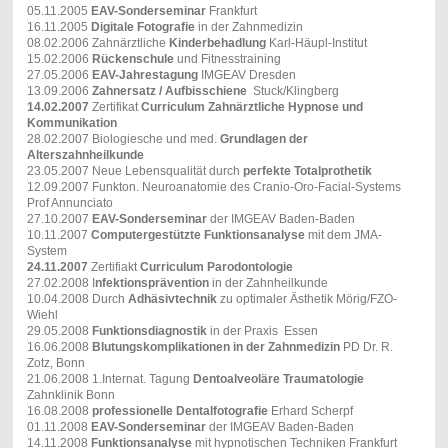
05.11.2005
EAV-Sonderseminar
Frankfurt
16.11.2005
Digitale Fotografie
in der Zahnmedizin
08.02.2006 Zahnärztliche
Kinderbehadlung
Karl-Häupl-Institut
15.02.2006
Rückenschule
und Fitnesstraining
27.05.2006
EAV-Jahrestagung
IMGEAV Dresden
13.09.2006
Zahnersatz / Aufbisschiene
Stuck/Klingberg
14.02.2007
Zertifikat
Curriculum Zahnärztliche Hypnose und
Kommunikation
28.02.2007 Biologiesche und med.
Grundlagen der
Alterszahnheilkunde
23.05.2007 Neue Lebensqualität durch
perfekte Totalprothetik
12.09.2007 Funkton. Neuroanatomie des Cranio-Oro-Facial-Systems
Prof Annunciato
27.10.2007
EAV-Sonderseminar
der IMGEAV Baden-Baden
10.11.2007
Computergestützte Funktionsanalyse
mit dem JMA-
System
24.11.2007
Zertifiakt
Curriculum Parodontologie
27.02.2008 I
nfektionsprävention
in der Zahnheilkunde
10.04.2008 Durch
Adhäsivtechnik
zu optimaler Ästhetik Mörig/FZO-
Wiehl
29.05.2008
Funktionsdiagnostik
in der Praxis Essen
16.06.2008
Blutungskomplikationen in der Zahnmedizin
PD Dr. R.
Zotz, Bonn
21.06.2008 1.Internat. Tagung
Dentoalveoläre Traumatologie
Zahnklinik Bonn
16.08.2008
professionelle Dentalfotografie
Erhard Scherpf
01.11.2008
EAV-Sonderseminar
der IMGEAV Baden-Baden
14.11.2008
Funktionsanalyse
mit hypnotischen Techniken Frankfurt